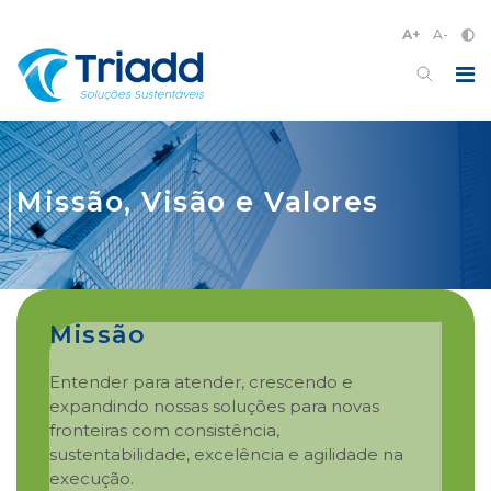
A+
A-
Missão, Visão e Valores
Missão
Entender para atender, crescendo e
expandindo nossas soluções para novas
fronteiras com consistência,
sustentabilidade, excelência e agilidade na
execução.