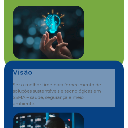
Visão
Ser o melhor time para fornecimento de
soluções sustentáveis e tecnológicas em
SSMA – saúde, segurança e meio
ambiente.